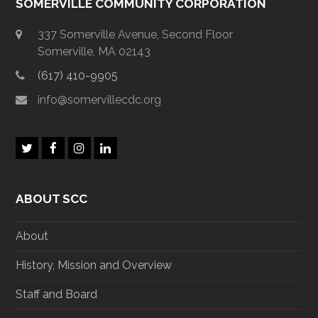
SOMERVILLE COMMUNITY CORPORATION
337 Somerville Avenue, Second Floor
Somerville, MA 02143
(617) 410-9905
info@somervillecdc.org
T
F
I
L
w
a
n
i
i
c
s
n
t
e
t
k
ABOUT SCC
t
b
a
e
e
o
g
d
r
o
r
I
About
k
a
n
m
History, Mission and Overview
Staff and Board