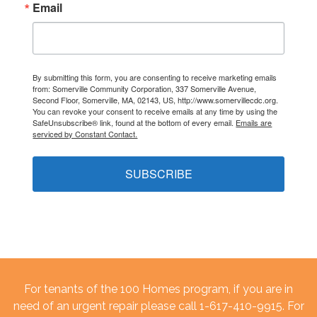
Email
By submitting this form, you are consenting to receive marketing emails
from: Somerville Community Corporation, 337 Somerville Avenue,
Second Floor, Somerville, MA, 02143, US, http://www.somervillecdc.org.
You can revoke your consent to receive emails at any time by using the
SafeUnsubscribe® link, found at the bottom of every email.
Emails are
serviced by Constant Contact.
SUBSCRIBE
For tenants of the 100 Homes program, if you are in
need of an urgent repair please call 1-617-410-9915. For