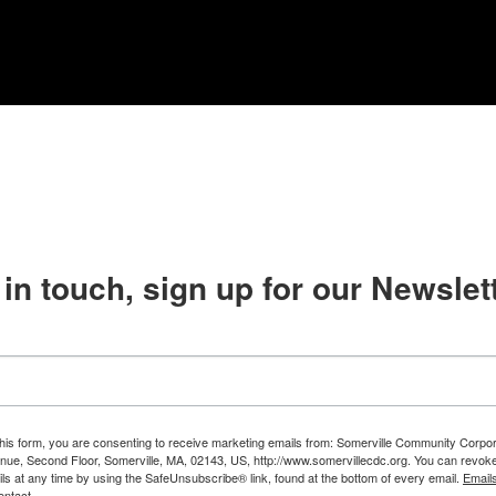
in touch, sign up for our Newslett
this form, you are consenting to receive marketing emails from: Somerville Community Corpor
nue, Second Floor, Somerville, MA, 02143, US, http://www.somervillecdc.org. You can revok
ils at any time by using the SafeUnsubscribe® link, found at the bottom of every email.
Email
ontact.