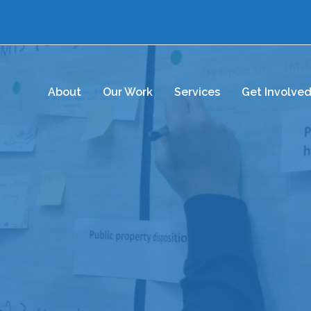
About
Our Work
Services
Get Involve