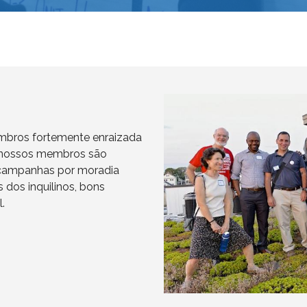
bros fortemente enraizada
 nossos membros são
 campanhas por moradia
s dos inquilinos, bons
.