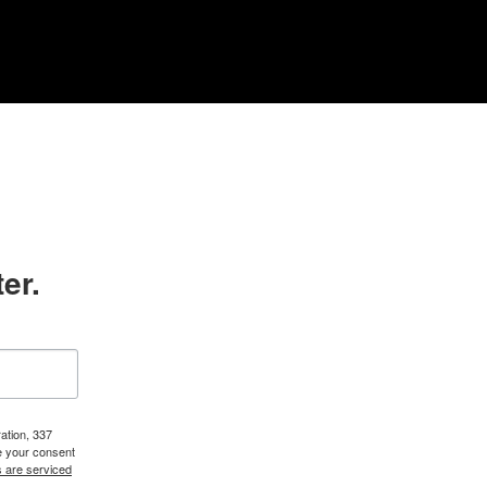
er.
ation, 337
e your consent
s are serviced