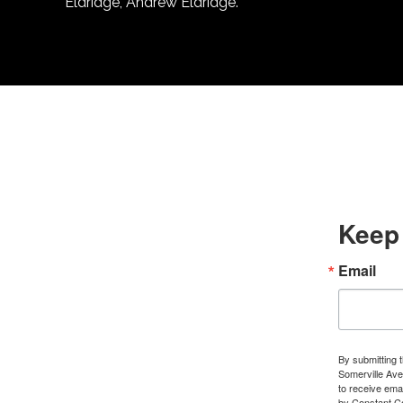
Eldridge, Andrew Eldridge.
Keep 
Email
By submitting 
Somerville Ave
to receive ema
by Constant C