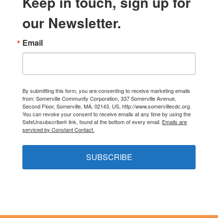
Keep in touch, sign up for
our Newsletter.
Email
By submitting this form, you are consenting to receive marketing emails
from: Somerville Community Corporation, 337 Somerville Avenue,
Second Floor, Somerville, MA, 02143, US, http://www.somervillecdc.org.
You can revoke your consent to receive emails at any time by using the
SafeUnsubscribe® link, found at the bottom of every email.
Emails are
serviced by Constant Contact.
SUBSCRIBE