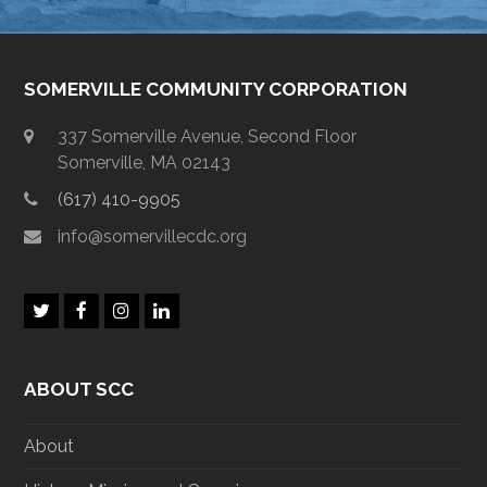
SOMERVILLE COMMUNITY CORPORATION
337 Somerville Avenue, Second Floor
Somerville, MA 02143
(617) 410-9905
info@somervillecdc.org
T
F
I
L
w
a
n
i
i
c
s
n
t
e
t
k
ABOUT SCC
t
b
a
e
e
o
g
d
r
o
r
I
About
k
a
n
m