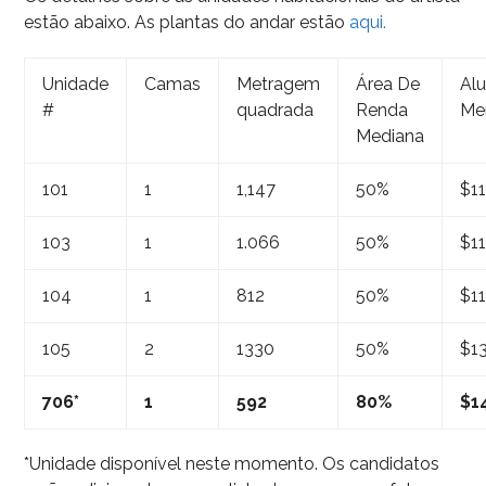
estão abaixo. As plantas do andar estão
aqui.
Unidade
Camas
Metragem
Área De
Al
#
quadrada
Renda
Me
Mediana
101
1
1,147
50%
$11
103
1
1.066
50%
$11
104
1
812
50%
$11
105
2
1330
50%
$1
706*
1
592
80%
$1
*Unidade disponível neste momento. Os candidatos