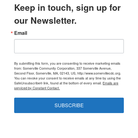
Keep in touch, sign up for
our Newsletter.
Email
By submitting this form, you are consenting to receive marketing emails
from: Somerville Community Corporation, 337 Somerville Avenue,
Second Floor, Somerville, MA, 02143, US, http://www.somervillecdc.org.
You can revoke your consent to receive emails at any time by using the
SafeUnsubscribe® link, found at the bottom of every email.
Emails are
serviced by Constant Contact.
SUBSCRIBE