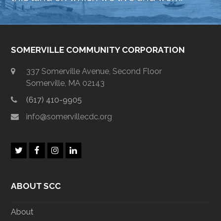
SOMERVILLE COMMUNITY CORPORATION
337 Somerville Avenue, Second Floor
Somerville, MA 02143
(617) 410-9905
info@somervillecdc.org
T
F
I
L
w
a
n
i
i
c
s
n
t
e
t
k
ABOUT SCC
t
b
a
e
e
o
g
d
r
o
r
I
About
k
a
n